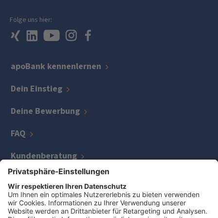
Folge uns hier:
apoBank kennenlernen
Dein Einstieg
Deine Bewerbung
FAQ
Kundenberatung
IT
Kreditmanagement