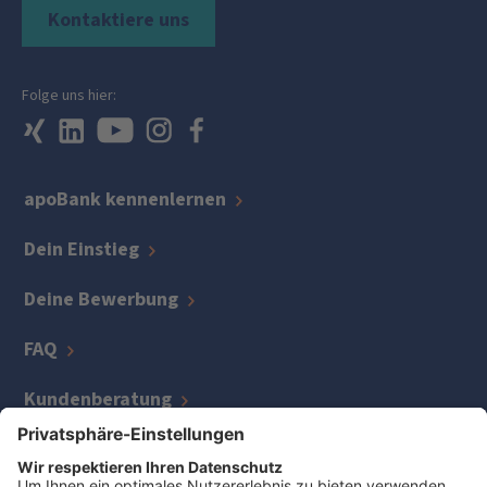
Kontaktiere uns
Folge uns hier:
apoBank kennenlernen
Dein Einstieg
Deine Bewerbung
FAQ
Kundenberatung
IT