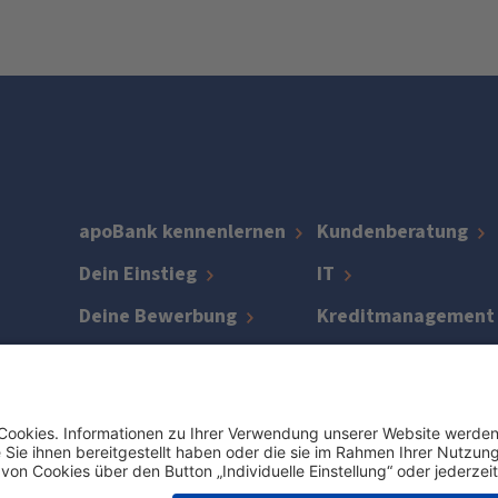
apoBank kennenlernen
Kundenberatung
Dein Einstieg
IT
Deine Bewerbung
Kreditmanagement
FAQ
Zentrale Bereiche
Jetzt Job finden