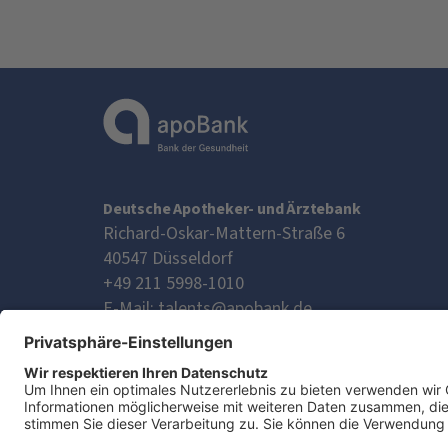
Deutsche Apotheker- und Ärztebank
Richard-Oskar-Mattern-Straße 6
40547
Düsseldorf
+49 211 5998-1010
E-Mail:
talents@apobank.de
Kontaktiere uns