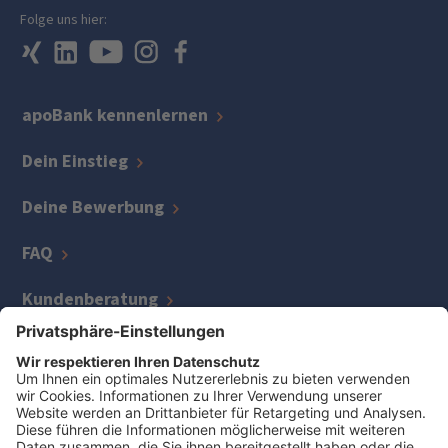
Folge uns hier:
apoBank kennenlernen
Dein Einstieg
Deine Bewerbung
FAQ
Kundenberatung
IT
Kreditmanagement
Zentrale Bereiche