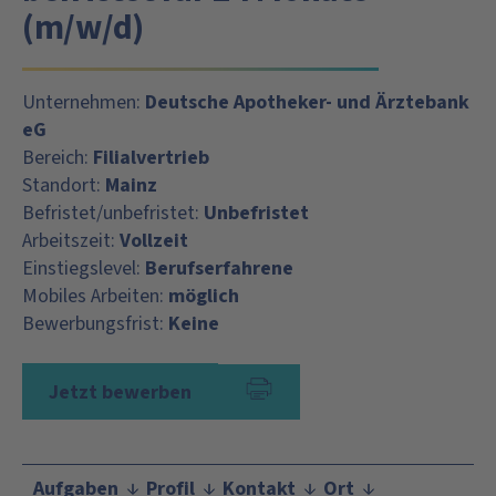
(m/w/d)
Unternehmen:
Deutsche Apotheker- und Ärztebank
eG
Bereich:
Filialvertrieb
Standort:
Mainz
Befristet/unbefristet:
Unbefristet
Arbeitszeit:
Vollzeit
Einstiegslevel:
Berufserfahrene
Mobiles Arbeiten:
möglich
Bewerbungsfrist:
Keine
Jetzt bewerben
Aufgaben
Profil
Kontakt
Ort