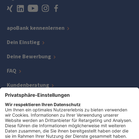
apoBank kennenlernen
Dein Einstieg
Deine Bewerbung
FAQ
Kundenberatung
IT
Kreditmanagement
Zentrale Bereiche