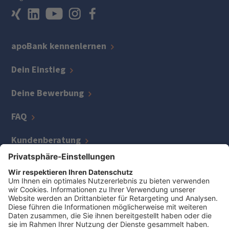
apoBank kennenlernen
Dein Einstieg
Deine Bewerbung
FAQ
Kundenberatung
IT
Kreditmanagement
Zentrale Bereiche