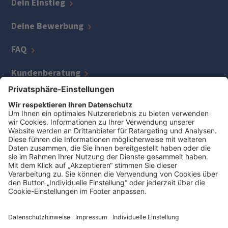
Dein Einstieg
Deine Bewerbung
FAQ
Kundenberatung
IT
Kreditmanagement
Zentrale Bereiche
Jetzt Job finden
Auszeichnungen