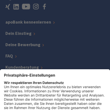
apoBank kennenlernen
Dein Einstieg
Deine Bewerbung
FAQ
Kundenberatung
IT
Kreditmanagement
Zentrale Bereiche