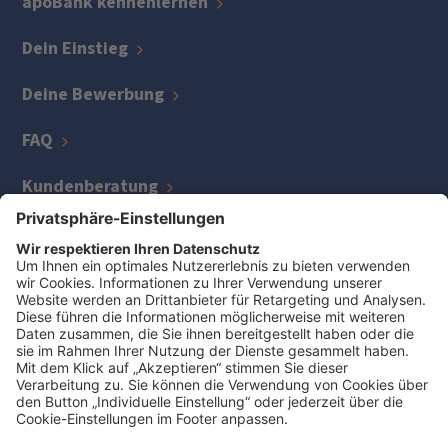
apoBank kennenlernen
Dein Einstieg
Deine Bewerbung
FAQ
Kundenberatung
IT
Kreditmanagement
Zentrale Bereiche
Jetzt Job finden