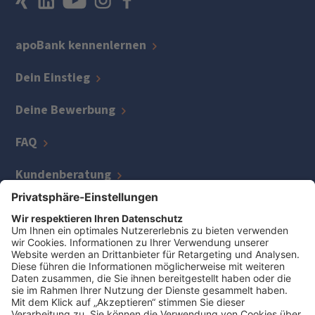
apoBank kennenlernen
Dein Einstieg
Deine Bewerbung
FAQ
Kundenberatung
IT
Kreditmanagement
Zentrale Bereiche