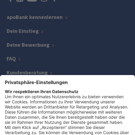
apoBank kennenlernen
Dein Einstieg
Deine Bewerbung
FAQ
Kundenberatung
IT
Kreditmanagement
Zentrale Bereiche