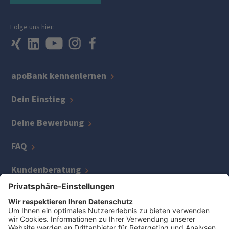
Folge uns hier:
apoBank kennenlernen
Dein Einstieg
Deine Bewerbung
FAQ
Kundenberatung
IT
Kreditmanagement