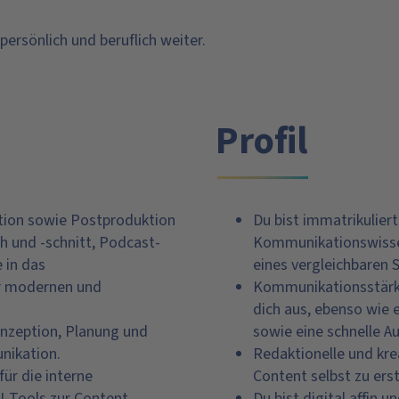
persönlich und beruflich weiter.
Profil
tion sowie Postproduktion
Du bist immatrikulier
h und -schnitt, Podcast-
Kommunikationswissen
 in das
eines vergleichbaren 
r modernen und
Kommunikationsstärke
dich aus, ebenso wie e
onzeption, Planung und
sowie eine schnelle A
nikation.
Redaktionelle und krea
für die interne
Content selbst zu ers
I-Tools zur Content-
Du bist digital affin 