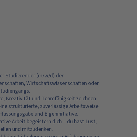
ter Studierender (m/w/d) der
schaften, Wirtschaftswissenschaften oder
Studiengangs.
, Kreativität und Teamfähigkeit zeichnen
ine strukturierte, zuverlässige Arbeitsweise
uffassungsgabe und Eigeninitiative.
tive Arbeit begeistern dich – du hast Lust,
tellen und mitzudenken.
und bringst idealerweise erste Erfahrungen im