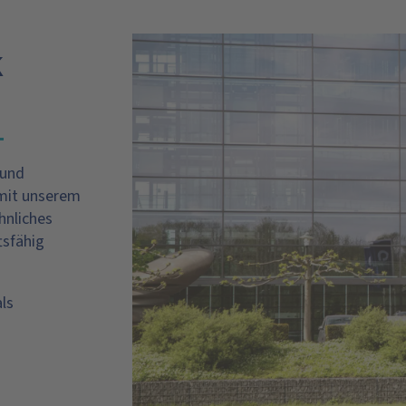
 und
 mit unserem
hnliches
tsfähig
ls