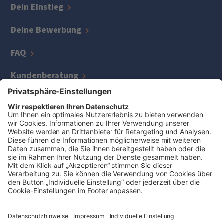
Dein Einstieg
Deine Bewerbung
FAQ
Kundenberatung
IT
Kreditmanagement
Zentrale Bereiche
Jetzt Job finden
Auszeichnungen