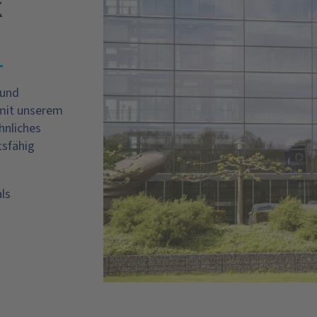
 und
 mit unserem
hnliches
tsfähig
ls