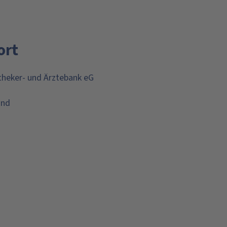
ort
heker- und Ärztebank eG
und