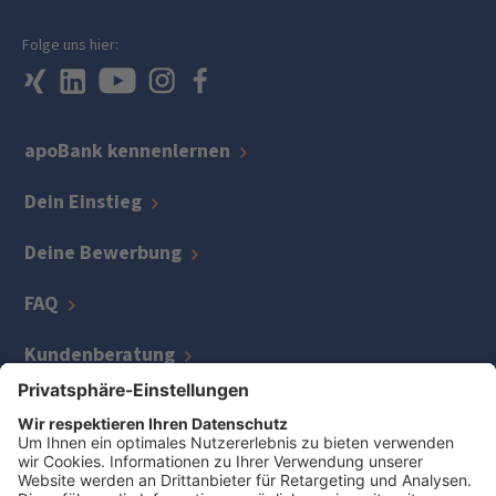
Folge uns hier:
apoBank kennenlernen
Dein Einstieg
Deine Bewerbung
FAQ
Kundenberatung
IT
Kreditmanagement